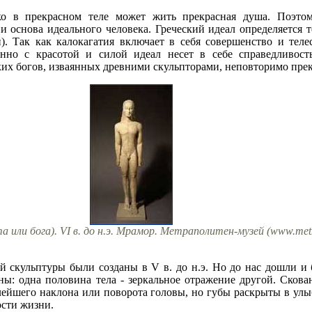
ько в прекрасном теле может жить прекрасная душа. Поэто
 и основа идеального человека. Греческий идеал определяется
). Так как калокагатия включает в себя совершенство и теле
енно с красотой и силой идеал несет в себе справедливост
ских богов, изваянных древними скульпторами, неповторимо пре
а или бога). VI в. до н.э. Мрамор. Метраполитен-музей (www.me
 скульптуры были созданы в V в. до н.э. Но до нас дошли и 
чны: одна половина тела - зеркальное отражение другой. Сков
лейшего наклона или поворота головы, но губы раскрыты в улы
ости жизни.