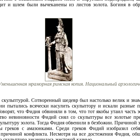
 щит и шлем были вычеканены из листов золота. Богиня в об
 Уменьшенная мраморная римская копия. Национальный арэологич
скульптурой. Сотворенный шедевр был настолько велик и знаме
Они пытались всячески насулить скульптору и искали разные
оворят, что Фидия обвиняли в том, что тот якобы утаил часть з
ство невиновности Фидий снял со скульптуры все золотые пр
скульптуру золота. Тогда Фидия обвенили в безбожии. Причино
 греков с амазонками. Среди греков Фидий изобразил себ
причиной конфликта. Несмотря на все достежения Фидия, общ
о скульптора заканчилась жестокой казнью.