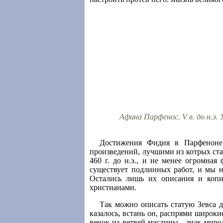
Афина Парфенос. V в. до н.э.
Достижения Фидия в Парфеноне 
произведений, лучшими из котрых ст
460 г. до н.э., и не менее огромна
существует подлинных работ, и мы н
Остались лишь их описания и коп
христианами.
Так можно описать статую Зевса 
казалось, встань он, распрями широки
венок из ветвей маслины - знак миро