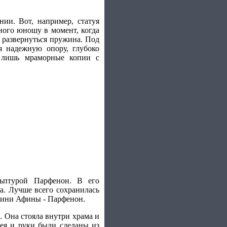
ии. Вот, например, статуя
сного юношу в момент, когда
я развернуться пружина. Под
я надежную опору, глубоко
 лишь мраморные копии с
льптурой Парфенон. В его
ка. Лучше всего сохранилась
огини Афины - Парфенон.
 Она стояла внутри храма и
ея и руки были сделаны из