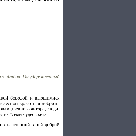
н.э. Фидия. Государственный
чавой бородой и вьющимися
 телесной красоты и доброты
овам древнего автора, люди,
 из "семи чудес света".
и заключенной в ней доброй