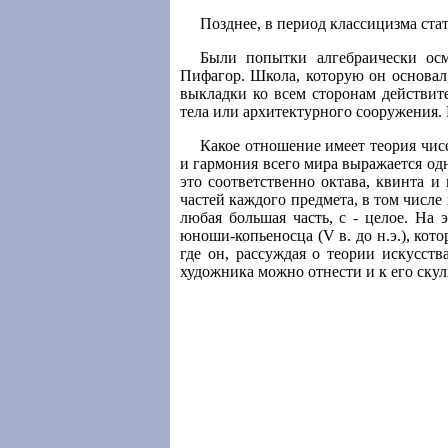
Позднее, в период классицизма ста
Были попытки алгебраически осм
Пифагор. Школа, которую он основал
выкладки ко всем сторонам действит
тела или архитектурного сооружения.
Какое отношение имеет теория чисе
и гармония всего мира выражается одн
это соответственно октава, квинта и
частей каждого предмета, в том числе и
любая большая часть, с - целое. На 
юноши-копьеносца (V в. до н.э.), кот
где он, рассуждая о теории искусств
художника можно отнести и к его скул