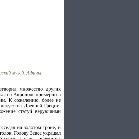
еский музей. Афины.
отворил множество других
тая на Акрополе примерно в
пии. К сожалению, более не
искусства Древней Греции.
тожение статуй верующими
сседал на золотом троне, и
толок. Голову Зевса украшал
й кости, а плащ - перекинут