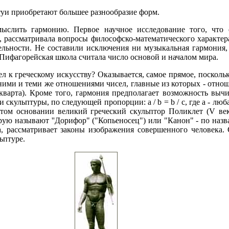
туи приобретают большее разнообразие форм.
ыслить гармонию. Первое научное исследование того, что 
, рассматривала вопросы философско-математического характер
ельности. Не составили исключения ни музыкальная гармония,
 Пифагорейская школа считала число основой и началом мира.
л к греческому искусству? Оказывается, самое прямое, поскол
ими и теми же отношениями чисел, главные из которых - отношен
 кварта). Кроме того, гармония предполагает возможность выч
 скульптуры, по следующей пропорции: а / b = b / с, где а - люба
этом основании великий греческий скульптор Поликлет (V век 
орую называют ''Дорифор" ("Копьеносец") или "Канон" - по наз
а, рассматривает законы изображения совершенного человека. 
ьптуре.