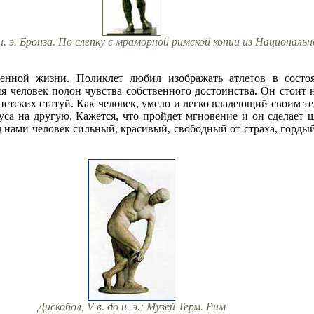
н. э. Бронза. По слепку с мраморной римской копии из Национальн
нной жизни. Поликлет любил изображать атлетов в состоя
я человек полон чувства собственного достоинства. Он стоит 
етских статуй. Как человек, умело и легко владеющий своим те
уса на другую. Кажется, что пройдет мгновение и он сделает ш
д нами человек сильный, красивый, свободный от страха, горд
Дискобол, V в. до н. э.; Музей Терм. Рим