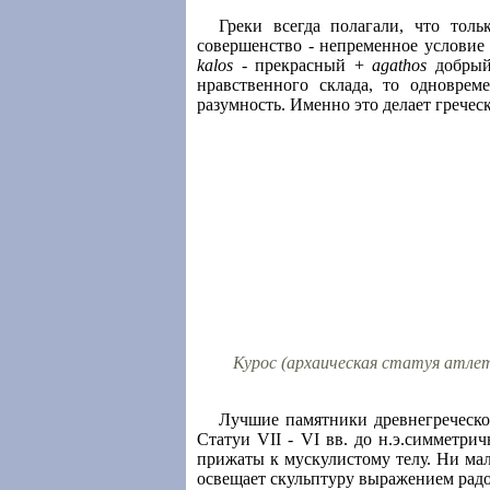
Греки всегда полагали, что тол
совершенство - непременное условие
kalos
- прекрасный +
agathos
добрый
нравственного склада, то одноврем
разумность. Именно это делает грече
Курос (архаическая статуя атлет
Лучшие памятники древнегреческой
Cтатуи VII - VI вв. до н.э.симметри
прижаты к мускулистому телу. Ни ма
освещает скульптуру выражением рад