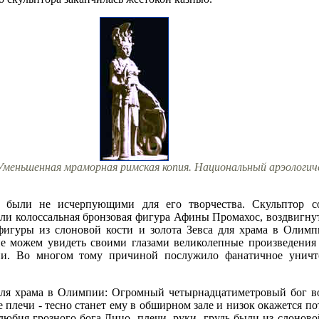
 Уменьшенная мраморная римская копия. Национальный арэологич
были не исчерпующими для его творчества. Скульптор с
али колоссальная бронзовая фигура Афины Промахос, воздвигну
я фигуры из слоновой кости и золота Зевса для храма в Олим
е можем увидеть своими глазами великолепные произведения 
ии. Во многом тому причиной послужило фанатичное унич
для храма в Олимпии: Огромный четырнадцатиметровый бог во
е плечи - тесно станет ему в обширном зале и низок окажется по
любия грозного бога.Лицо, плечи, руки, грудь были из слоново