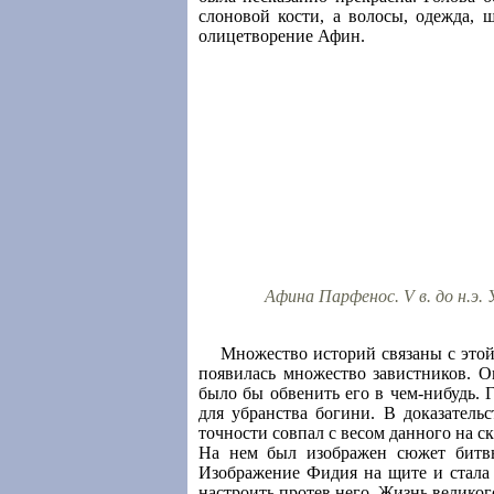
слоновой кости, а волосы, одежда,
олицетворение Афин.
Афина Парфенос. V в. до н.э.
Множество историй связаны с этой 
появилась множество завистников. 
было бы обвенить его в чем-нибудь. Г
для убранства богини. В доказатель
точности совпал с весом данного на 
На нем был изображен сюжет битвы
Изображение Фидия на щите и стала 
настроить протев него. Жизнь великог