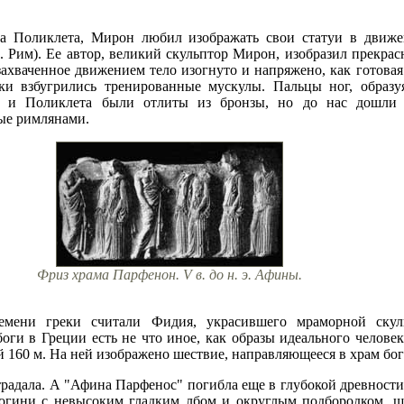
а Поликлета, Мирон любил изображать свои статуи в движен
м. Рим). Ее автор, великий скульптор Мирон, изобразил прекра
захваченное движением тело изогнуто и напряжено, как готова
ки взбугрились тренированные мускулы. Пальцы ног, образу
а и Поликлета были отлиты из бронзы, но до нас дошли
ые римлянами.
Фриз храма Парфенон. V в. до н. э. Афины.
емени греки считали Фидия, украсившего мраморной ску
боги в Греции есть не что иное, как образы идеального челове
й 160 м. На ней изображено шествие, направляющееся в храм б
радала. А "Афина Парфенос" погибла еще в глубокой древности.
богини с невысоким гладким лбом и округлым подбородком, ш