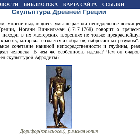
ОВОСТИ
БИБЛИОТЕКА
КАРТА САЙТА
ССЫЛКИ
Скульптура Древней Греции
вом, многие выдающиеся умы выражали неподдельное восхище
Греции, Иоганн Винкельман (1717-1768) говорит о греческ
 находят в их мастерских творениях не только прекраснейшу
расоту, которая... создается из образов, набросанных разумом"
льное сочетание наивной непосредственности и глубины, реа
деал человека. В чем же особенность идеала? Чем он очаров
ред скульптурой Афродиты?
Дорифор(копьеносец), римская копия