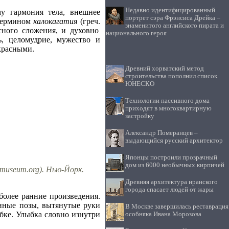
Недавно идентифицированный
му гармония тела, внешнее
портрет сэра Фрэнсиса Дрейка –
 термином
калокагатия
(греч.
знаменитого английского пирата и
сного сложения, и духовно
национального героя
ь, целомудрие, мужество и
красными.
Древний хорватский метод
строительства пополнил список
ЮНЕСКО
Технологии пассивного дома
приходят в многоквартирную
застройку
Александр Померанцев –
выдающийся русский архитектор
Японцы построили прозрачный
дом из 6000 необычных кирпичей
tmuseum.org). Нью-Йорк.
Древняя архитектура иранского
города спасает людей от жары
более ранние произведения.
анные позы, вытянутые руки
В Москве завершилась реставрация
бке. Улыбка словно изнутри
особняка Ивана Морозова