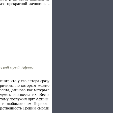
разе прекрасной женщины -
еский музей. Афины.
нит, что у его автора сразу
 причины по которым можно
олота, данного как матерьял
едметы и взвесел их. Вес в
й этому послужил щит Афины.
я и любимого им Перикла.
ественность Греции смогли