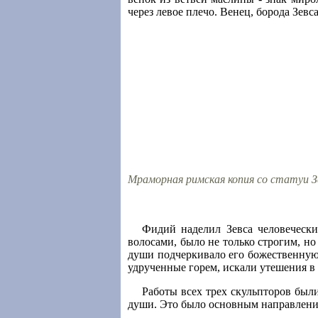
через левое плечо. Венец, борода Зевс
Мраморная римская копия со статуи Зе
Фидий наделил Зевса человечески
волосами, было не только строгим, но
души подчеркивало его божественную и
удрученные горем, искали утешения в 
Работы всех трех скульпторов был
души. Это было основным направлени