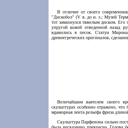
В отличие от своего современник
"Дискобол" (V в. до н. э.; Музей Тер
тот замахнулся тяжелым диском. Его 
упругой кожей отведенной назад ру
вдавились в песок. Статуи Мирон
древнегреческих оригиналов, сделанн
Величайшим ваятелем своего вр
скульптурах особенно отражено, что 
мраморная лента рельефа фриза длино
Скульптура Парфенона сильно пост
была несказанно прекрасна. Голова 