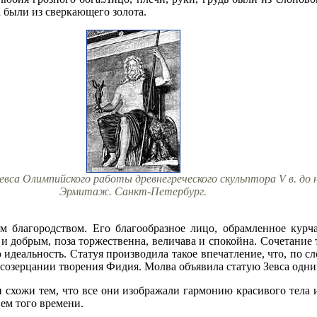
а были из сверкающего золота.
вса Олимпийского работы древнегреческого скульптора V в. до 
Эрмитаж. Санкт-Петербург.
м благородством. Его благообразное лицо, обрамленное кур
 и добрым, поза торжественна, величава и спокойна. Сочетание
деальность. Статуя производила такое впечатление, что, по сл
созерцании творения Фидия. Молва объявила статую Зевса одним
и схожи тем, что все они изображали гармонию красивого тела 
ем того времени.