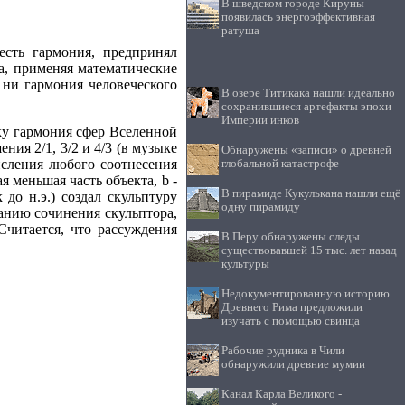
В шведском городе Кируны
появилась энергоэффективная
ратуша
есть гармония, предпринял
а, применяя математические
 ни гармония человеческого
В озере Титикака нашли идеально
сохранившиеся артефакты эпохи
Империи инков
ьку гармония сфер Вселенной
ия 2/1, 3/2 и 4/3 (в музыке
Обнаружены «записи» о древней
исления любого соотнесения
глобальной катастрофе
я меньшая часть объекта, b -
В пирамиде Кукулькана нашли ещё
до н.э.) создал скульптуру
одну пирамиду
ванию сочинения скульптора,
Считается, что рассуждения
В Перу обнаружены следы
существовавшей 15 тыс. лет назад
культуры
Недокументированную историю
Древнего Рима предложили
изучать с помощью свинца
Рабочие рудника в Чили
обнаружили древние мумии
Канал Карла Великого -