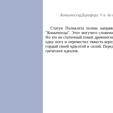
Копьеносец(Дорифор). V в. до 
Статуи Поликлета полны напряже
"Копьеносца". Этот могучего сложени
Но это не статичный покой древнеегип
одну ногу и переместил тяжесть корп
гордый своей красотой и силой. Пере
греческих идеалов.