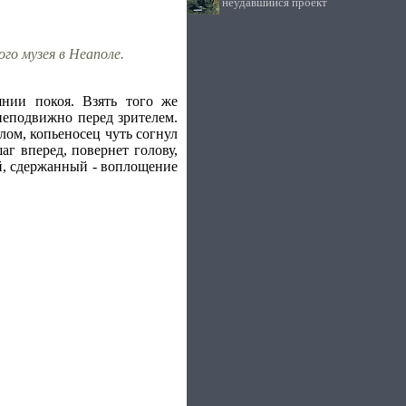
неудавшийся проект
ого музея в Неаполе.
нии покоя. Взять того же
неподвижно перед зрителем.
лом, копьеносец чуть согнул
аг вперед, повернет голову,
ый, сдержанный - воплощение