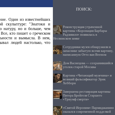
ПОИСК:
ние. Один из известнейших
ой скульптуре: "Знатоки и
Реконструкция утраченной
ю натуру, но и больше, чем
картины «Коронация Барбары
. Все, кто пишет о греческом
Радзивилл» появилась в
льности и вымысла. В нем,
Несвижском замке
ывал людей настолько, что
Cотрудники музея обнаружили в
запаснике забытую всеми картину,
написанную Отто ван Вееном
Дом Васнецова — сохранившийся
уголок старой Москвы
Картина «Читающий мужчина» и
великий фальсификатор Эрик
Хебборн
Завершена реставрация картины
Питера Брейгеля Старшего
«Триумф смерти»
«Святой Иероним» Пармиджанино
оказался современной подделкой