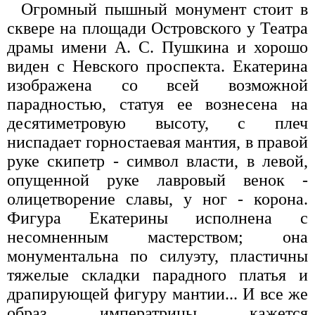
Огромный пышный монумент стоит в
сквере на площади Островского у Театра
драмы имени А. С. Пушкина и хорошо
виден с Невского проспекта. Екатерина
изображена со всей возможной
парадностью, статуя ее вознесена на
десятиметровую высоту, с плеч
ниспадает горностаевая мантия, в правой
руке скипетр - символ власти, в левой,
опущенной руке лавровый венок -
олицетворение славы, у ног - корона.
Фигура Екатерины исполнена с
несомненным мастерством; она
монументальна по силуэту, пластичны
тяжелые складки парадного платья и
драпирующей фигуру мантии... И все же
образ императрицы кажется