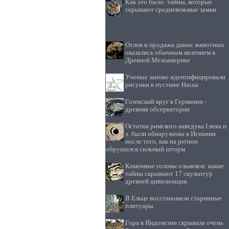
Как это было: тайны, которые
скрывают средневековые замки
Отлов и продажа диких животных
оказались обычным явлением в
Древней Мезоамерике
Ученые заново идентифицировали
рисунки в пустыне Наска
Гозекский круг в Германии -
древняя обсерватория
Остатки римского акведука I века н.
э. были обнаружены в Испании
после того, как на регион
обрушился сильный шторм
Каменные головы ольмеков: какие
тайны скрывают 17 скульптур
древней цивилизации
В Ельце восстановили старинные
плитуары
Гора в Индонезии скрывала очень