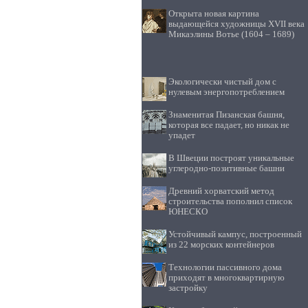
Открыта новая картина
выдающейся художницы XVII века
Микаэлины Вотье (1604 – 1689)
Экологически чистый дом с
нулевым энергопотреблением
Знаменитая Пизанская башня,
которая все падает, но никак не
упадет
В Швеции построят уникальные
углеродно-позитивные башни
Древний хорватский метод
строительства пополнил список
ЮНЕСКО
Устойчивый кампус, построенный
из 22 морских контейнеров
Технологии пассивного дома
приходят в многоквартирную
застройку