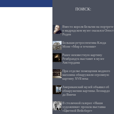
ПОИСК:
Вместо короля Бельгии на портрете
в мадридском музее оказался Огюст
Роден
Большая ретроспектива Клода
Моне «Мир в течении»
Ранее неизвестную картину
Рембрандта выставят в музее
Амстердама
При отделке помещения модного
магазина обнаружили огромную
картину XVII века
Американский музей объявил об
обнаружении картины Леонардо
да Винчи
В столичной галерее «Наши
художники» прошла выставка
«Цветной Вейсберг»