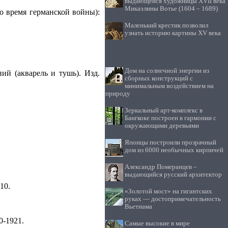
выдающейся художницы XVII века
Микаэлины Вотье (1604 – 1689)
о время германской войны):
Маленький крестик позволил
узнать историю картины XV века
Дом на солнечной энергии из
ий (акварель и тушь). Изд.
сборных конструкций с
минимальным воздействием на
природу
Зеркальный арт-комплекс в
Бангкоке построен в гармонии с
окружающими деревьями
Японцы построили прозрачный
дом из 6000 необычных кирпичей
Александр Померанцев –
выдающийся русский архитектор
10.
«Золотой мост» на гигантских
руках — достопримечательность
Вьетнама
0-1921.
Самые высокие в мире