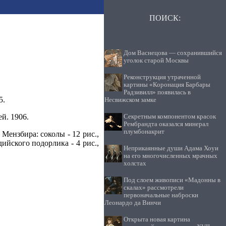
ПОИСК:
Дом Васнецова — сохранившийся
уголок старой Москвы
Реконструкция утраченной
картины «Коронация Барбары
Радзивилл» появилась в
5.
Несвижском замке
й. 1906.
Секретным компонентом красок
Рембрандта оказался минерал
плумбонакрит
ензбира: соколы - 12 рис.,
дийского подорлика - 4 рис.,
Неприкаянные души Адама Хоуи
на его многочисленных мрачных
холстах
Под слоем живописи «Мадонны в
скалах» рассмотрели
первоначальные наброски
Леонардо да Винчи
Открыта новая картина