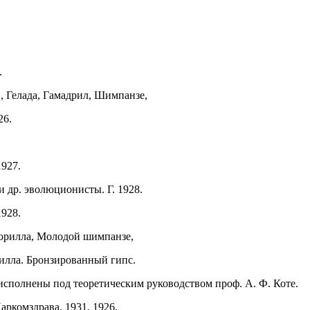
.
, Гелада, Гамадрил, Шимпанзе,
26.
1927.
и др. эволюционисты. Г. 1928.
1928.
горилла, Молодой шимпанзе,
илла. Бронзированный гипс.
исполнены под теоретическим руководством проф. А. Ф. Коте.
ркомздрава. 1931. 1926.