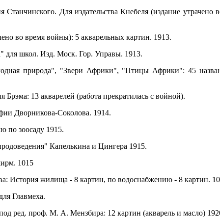
я Станчинского. Для издательства Кнебеля (издание утрачено в
чено во время войны): 5 акварельных картин. 1913.
для школ. Изд. Моск. Гор. Управы. 1913.
одная природа", "Звери Африки", "Птицы Африки": 45 назван
я Брэма: 13 акварелей (работа прекратилась с войной).
афии Дворникова-Соколова. 1914.
ю по зоосаду 1915.
иродоведения" Капелькина и Цингера 1915.
ширм. 1015
: История жилища - 8 картин, по водоснабжению - 8 картин. 10
ля Главмеха.
 ред. проф. М. А. Мензбира: 12 картин (акварель и масло) 192