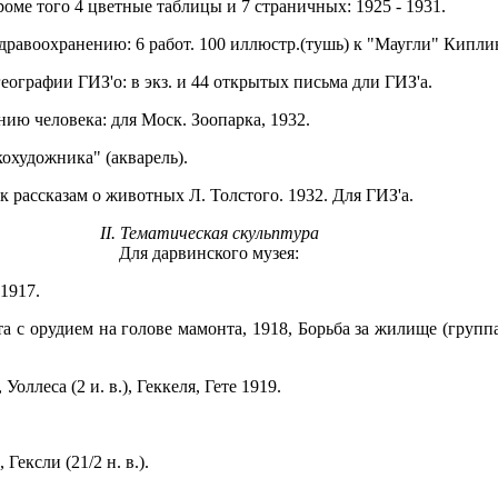
оме того 4 цветные таблицы и 7 страничных: 1925 - 1931.
дравоохранению: 6 работ. 100 иллюстр.(тушь) к "Маугли" Кипли
ографии ГИЗ'о: в экз. и 44 открытых письма дли ГИЗ'а.
ию человека: для Моск. Зоопарка, 1932.
кохудожника" (акварель).
 рассказам о животных Л. Толстого. 1932. Для ГИЗ'а.
II. Тематическая скульптура
Для дарвинского музея:
 1917.
а с орудием на голове мамонта, 1918, Борьба за жилище (груп
Уоллеса (2 и. в.), Геккеля, Гете 1919.
Гексли (21/2 н. в.).