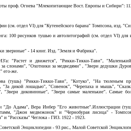
ты проф. Огнева "Млекопитающие Вост. Европы и Сибири": 112
и (см. отдел VI) для "Кутенейского барана" Томпсона, изд. "Си
га: 100 рисунков тушью и автолитографий (см. отдел VI) для
и звериные" - 14 книг. Изд. "Земля и Фабрика".
З'а: "Растет и движется", "Рикки-Тикки-Тави", "Маленьки
за слонами", "Охотники за медведями" , "Звери дедушки Дуров
 его-же.
ва (тушь) "Рикки-Тикки-Тави", "Котуко", "На тюленьем п
"За дикой лошадью", "Совенок", "Черепаха и мышь", "Сказка
", "Звери диковинные", "Звери самые маленькие". Самые бо
 "До Адама", Вера Инбер "Его животные".Иллюстрации (тушь)
тамм, "Джон медвежонок" и "Чернобурая лисица" - Томпсон
" и "Рассказы" Чеглока - ГИЗ. 1922 - 1923.
Советской Энциклопедии - 93 рис., Малой Советской Энциклопе