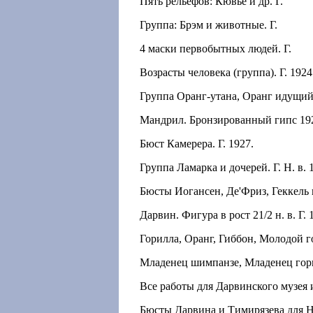
Пять рельефов: Кювье и др. Г.
Группа: Брэм и животные. Г.
4 маски первобытных людей. Г.
Возрасты человека (группа). Г. 1924
Группа Оранг-утана, Оранг идущий
Мандрил. Бронзированный гипс 19
Бюст Камерера. Г. 1927.
Группа Ламарка и дочерей. Г. Н. в. 
Бюсты Иогансен, Де'Фриз, Геккель 
Дарвин. Фигура в рост 21/2 н. в. Г. 
Горилла, Оранг, Гиббон, Молодой 
Младенец шимпанзе, Младенец гор
Все работы для Дарвинского музея 
Бюсты Дарвина и Тимирязева для На