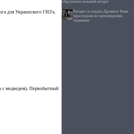
обрушился сильный шторм
Расцвет и упадок Древнего Рима
нга для Украинского ГИЗ'а.
проследили по гренландским
ледникам
па с медведем), Первобытный