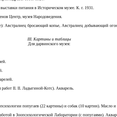
я выставки питания в Историческом музее. К. г. 1931.
нов Центр, музея Народоведения.
е): Австралиец бросающий копье, Австралиец добывающий огон
III. Картины и таблицы
Для дарвинского музея:
лей.
й.
арелей.
работ II. II. Ладыгиной-Котс). Акварель.
сихологии попугаев (22 картины) и собак (10 картин). Масло и 
аботой в Зоопсихологической Лаборатории (с попугаями). Аквар