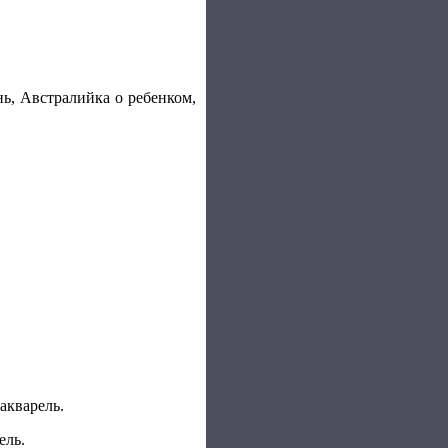
ь, Австралийка о ребенком,
акварель.
ель.