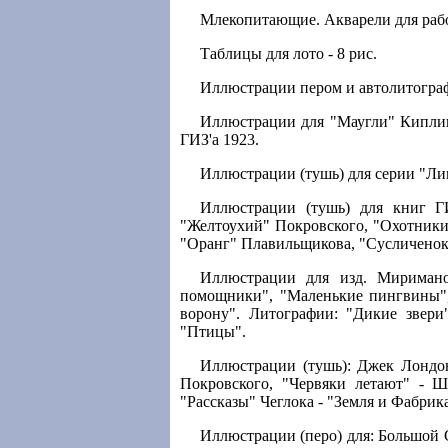
Млекопитающие. Акварели для рабо
Таблицы для лото - 8 рис.
Иллюстрации пером и автолитографи
Иллюстрации для "Маугли" Киплин
ГИЗ'а 1923.
Иллюстрации (тушь) для серии "Лик
Иллюстрации (тушь) для книг ГИ
"Желтоухий" Покровского, "Охотники 
"Оранг" Плавильщикова, "Сусличенок"
Иллюстрации для изд. Миримано
помощники", "Маленькие пингвины", 
ворону". Литографии: "Дикие звери
"Птицы".
Иллюстрации (тушь): Джек Лондон
Покровского, "Червяки летают" - Ш
"Рассказы" Чеглока - "Земля и Фабрика
Иллюстрации (перо) для: Большой 