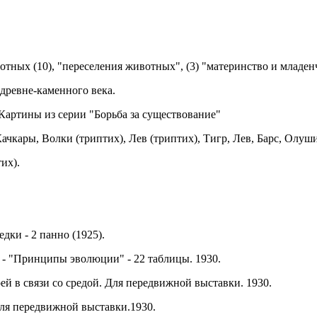
ных (10), "переселения животных", (3) "материнство и младенч
древне-каменного века.
Картины из серии "Борьба за существование"
ачкары, Волки (триптих), Лев (триптих), Тигр, Лев, Барс, Олуш
их).
ки - 2 панно (1925).
- "Принципы эволюции" - 22 таблицы. 1930.
й в связи со средой. Для передвижной выставки. 1930.
ля передвижной выставки.1930.