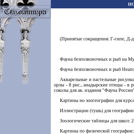
Н
(Принятые сокращения: Г-гипе, Д-дер
Фауна безпозвоночных и рыб на Мур
Фауна безпозвоночных и рыб Неапол
Акварельные и пастельные рисунки
орлы - 8 рис., анадырские птицы - в р
соколы для ак. издания "Фауна России" 
Картины но зоогеографии для курса
Иллюстрации (тушь) для географии 
Зоологические таблицы для школ: 2
Картины по физической географии: 