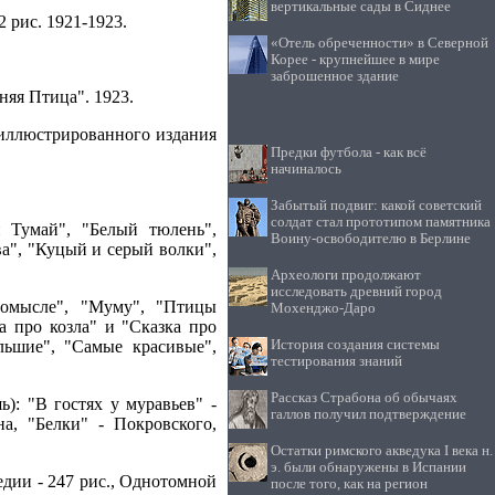
вертикальные сады в Сиднее
 рис. 1921-1923.
«Отель обреченности» в Северной
Корее - крупнейшее в мире
заброшенное здание
няя Птица". 1923.
 иллюстрированного издания
Предки футбола - как всё
начиналось
Забытый подвиг: какой советский
солдат стал прототипом памятника
й Тумай", "Белый тюлень",
Воину-освободителю в Берлине
а", "Куцый и серый волки",
Археологи продолжают
исследовать древний город
ромысле", "Муму", "Птицы
Мохенджо-Даро
 про козла" и "Сказка про
История создания системы
льшие", "Самые красивые",
тестирования знаний
Рассказ Страбона об обычаях
: "В гостях у муравьев" -
галлов получил подтверждение
а, "Белки" - Покровского,
Остатки римского акведука I века н.
э. были обнаружены в Испании
дии - 247 рис., Однотомной
после того, как на регион