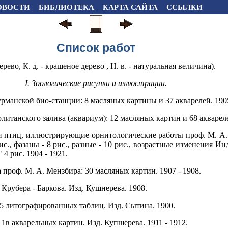
ОВОСТИ
БИБЛИОТЕКА
КАРТА САЙТА
ССЫЛКИ
Список работ
ево, К. д. - крашеное дерево , Н. в. - натуральная величина).
I. Зоологические рисунки и иллюстрации.
манской био-станции: 8 масляных картины и 37 акварелей. 190
итанского залива (аквариум): 12 масляных картин и 68 аквареле
 птиц, иллюстрирующие орнитологические работы проф. М. А. М
ис., фазаны - 8 рис., разные - 10 рис., возрастные изменения Ин
4 рис. 1904 - 1921.
 проф. М. А. Мензбира: 30 масляных картин. 1907 - 1908.
Крубера - Баркова. Изд. Кушнерева. 1908.
5 литографированных таблиц. Изд. Сытина. 1900.
1в акварельных картин. Изд. Купшерева. 1911 - 1912.