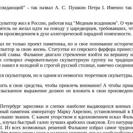
озидающий" - так назвал А. С. Пушкин Петра I. Именно так
кульптор жил в России, работая над "Медным всадником". О чув
Ваятель не желал идти на поводу у царедворцев, требовавших,
 произведением в духе аллегорической парадной помпезности.
ал не только проект памятника, но и свое понимание историч
ульптор за свою жизнь. Статуэтки из севрского фарфора прине
вой славы. Фальконе двигало стремление взойти на вершину 
он сотворил очаровательную скульптурную группу на традиц
 нашел в холодной и строгой русской столице, навечно соединив
я скульптором, но и одним из немногих теоретиков скульптуры.
жить в свои средства, чтобы привлечь внимание! А чтобы прик
 изысканное выражение должен он вложить в свои произведени
Петербург зарисовки и слепки наиболее выдающихся конных 
нный памятник императору Марку Аврелию, установленный в 
льшие знания. С каким упорством и вдохновением искал Фаль
ок, изучал быстрый галоп лучших арабских скакунов. Его натур
. Из всех возможных решений Фальконе избрал самое трудное
йти точку опоры коня и надежно укрепить его на необычайном 