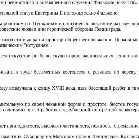
ми ревностного и возвышенного служения Фальконе искусству.
тельной статуи Екатерины II положил эскиз Фальконе.
 родством и с Пушкиным и с поэзией Блока; он не раз звучал и
 советские люди в дни героической обороны Ленинграда.
их искусств вышла на простор общественной жизни. Церковные
к языческим "истуканам".
шем искусстве не было скульпторов, равносильных гению жи
искать в труде безыменных косторезов и резчиков по дереву
разу возмужала к концу XVIII века, взяв блестящий разбег в тво
мительную по своей чеканной форме и простоте, бюстов госуд
с сочетались в его работах с углубленной портретной характе
яет приподнятость, высокая пластичность, нежность, стремление 
- памятник Суворову на Марсовом поле в Ленинграде. Козловс