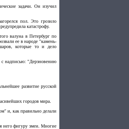
ические задачи. Он изучил
агорелся пол. Это грозило
редупредила катастрофу.
того валуна в Петербург по
розвали ее в народе "камень-
аров, которые то и дело
ь с надписью: "Дерзновению
альнейшее развитие русской
расивейших городов мира.
м" и, как правильно делали
я него фигуру змеи. Многие