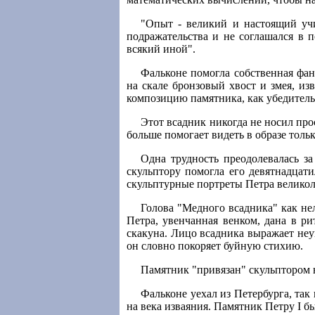
"Опыт - великий и настоящий учи
подражательства и не соглашался в 
всякий иной".
Фальконе помогла собственная фан
на скале бронзовый хвост и змея, и
композицию памятника, как убедитель
Этот всадник никогда не носил про
больше помогает видеть в образе толь
Одна трудность преодолевалась з
скульптору помогла его девятнадцат
скульптурные портреты Петра велико
Голова "Медного всадника" как нел
Петра, увенчанная венком, дана в р
скакуна. Лицо всадника выражает неу
он словно покоряет буйную стихию.
Памятник "привязан" скульптором не
Фальконе уехал из Петербурга, так
на века изваяния. Памятник Петру I бы