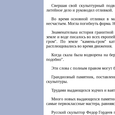
Свершая свой скульптурный подви
литейное дело и руководил отливкой.
Во время основной отливки в ма
несчастьем. Могла погибнуть форма. 
Знаменательна история гранитной
земле и воде писалось во всех европей
гром". По земле "камень-гром" к
расплющивались во время движения.
Когда скала была водворена на бе
подобно".
Эти слова с полным правом могут 
Грандиозный памятник, поставленн
скульптуры.
Трудами выдающихся зодчих и ваят
Много новых выдающихся памятник
самые первоклассные мастера, равняяс
Русский скульптор Федор Гордеев 