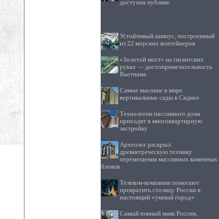
доступна публике
Устойчивый кампус, построенный
из 22 морских контейнеров
«Золотой мост» на гигантских
руках — достопримечательность
Вьетнама
Самые высокие в мире
вертикальные сады в Сиднее
Технологии пассивного дома
приходят в многоквартирную
застройку
Археолог раскрыл
древнегреческую технику
перемещения массивных каменных
блоков
Телеком-компании помогают
превратить столицу России в
настоящий «умный город»
Самый южный маяк России,