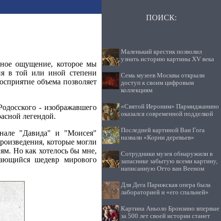
ПОИСК:
Маленький крестик позволил
узнать историю картины XV века
нное ощущение, которое мы
ия в той или иной степени
Семь музеев Москвы открыли
восприятие объема позволяет
доступ к своим цифровым
коллекциям
«Святой Иероним» Пармиджанино
Родосского - изображавшего
оказался современной подделкой
расной легендой.
Последней картиной Ван Гога
нале "Давида" и "Моисея"
назвали «Корни деревьев»
роизведения, которые могли
ям. Но как хотелось бы мне,
Cотрудники музея обнаружили в
дающийся шедевр мирового
запаснике забытую всеми картину,
написанную Отто ван Вееном
Для Дега Парижская опера была
лабораторией и «его спальней»
Картина Аньоло Бронзино впервые
за 500 лет своей истории станет