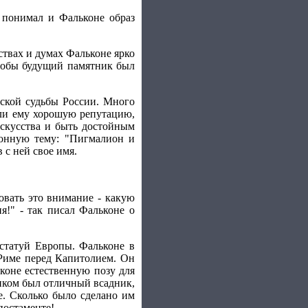
 понимал и Фальконе образ
ствах и думах Фальконе ярко
 чтобы будущий памятник был
еской судьбы России. Много
сли ему хорошую репутацию,
искусства и быть достойным
ионную тему: "Пигмалион и
 с ней свое имя.
овать это внимание - какую
я!" - так писал Фальконе о
статуй Европы. Фальконе в
Риме перед Капитолием. Он
коне естественную позу для
щиком был отличный всадник,
. Сколько было сделано им
постаменте!