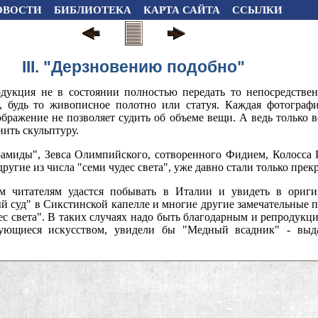
ОВОСТИ
БИБЛИОТЕКА
КАРТА САЙТА
ССЫЛКИ
III. "Дерзновению подобно"
дукция не в состоянии полностью передать то непосредстве
а, будь то живописное полотно или статуя. Каждая фотограф
бражение не позволяет судить об объеме вещи. А ведь только 
ить скульптуру.
амиды", Зевса Олимпийского, сотворенного Фидием, Колосса 
другие из числа "семи чудес света", уже давно стали только прек
м читателям удастся побывать в Италии и увидеть в ориги
 суд" в Сикстинской капелле и многие другие замечательные п
с света". В таких случаях надо быть благодарным и репродукци
сующиеся искусством, увидели бы "Медный всадник" - вы