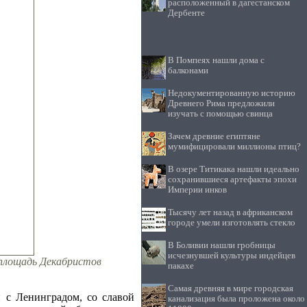
расположенный в дагестанском
Дербенте
В Помпеях нашли дома с
балконами
Недокументированную историю
Древнего Рима предложили
изучать с помощью свинца
Зачем древние египтяне
мумифицировали миллионы птиц?
В озере Титикака нашли идеально
сохранившиеся артефакты эпохи
Империи инков
Тысячу лет назад в африканском
городе умели изготовлять стекло
В Боливии нашли гробницы
исчезнувшей культуры индейцев
, площадь Декабристов
пакахе
Самая древняя в мире городская
 с Ленинградом, со славой
канализация была проложена около