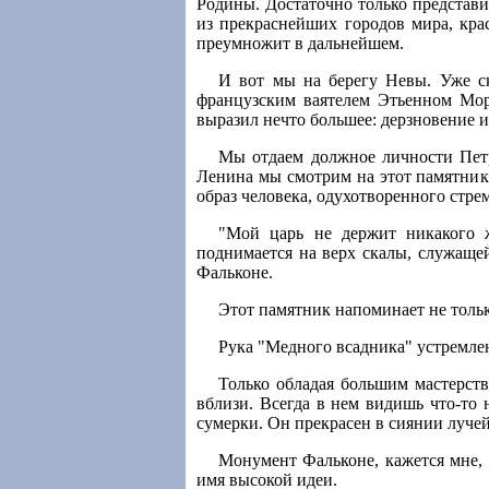
Родины. Достаточно только представ
из прекраснейших городов мира, кра
преумножит в дальнейшем.
И вот мы на берегу Невы. Уже ск
французским ваятелем Этьенном Мор
выразил нечто большее: дерзновение 
Мы отдаем должное личности Петра
Ленина мы смотрим на этот памятник,
образ человека, одухотворенного стре
"Мой царь не держит никакого ж
поднимается на верх скалы, служащей
Фальконе.
Этот памятник напоминает не тольк
Рука "Медного всадника" устремлен
Только обладая большим мастерств
вблизи. Всегда в нем видишь что-то 
сумерки. Он прекрасен в сиянии лучей
Монумент Фальконе, кажется мне, т
имя высокой идеи.