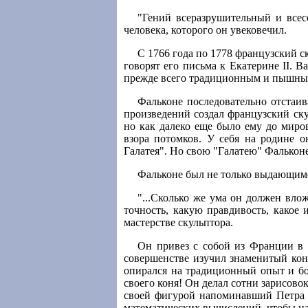
"Гений всеразрушительный и всес
человека, которого он увековечил.
С 1766 года по 1778 французский с
говорят его письма к Екатерине II. 
прежде всего традиционным и пышным
Фальконе последовательно отстаив
произведений создал французский ск
но как далеко еще было ему до миро
взора потомков. У себя на родине 
Галатея". Но свою "Галатею" Фальконе
Фальконе был не только выдающимс
"...Сколько же ума он должен вло
точность, какую правдивость, какое
мастерстве скульптора.
Он привез с собой из Франции в 
совершенстве изучил знаменитый ко
опирался на традиционный опыт и бо
своего коня! Он делал сотни зарисов
своей фигурой напоминавший Петра I
математических вычислений, чтобы на