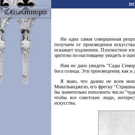
Н
Ни одна самая совершенная репро
получаем от произведения искусств
искажает подлинник. Плоскостное изо
зрителю по-настоящему увидеть и оцен
Нам не дано увидеть "Сады Семир
бога солнца. Эти произведения, как и 
Я знаю, что далеко не всем мои
Микельанджело, его фреску "Страшный
бы значительно пополнить число "чуде
чтобы все советские люди, интере
искусства.