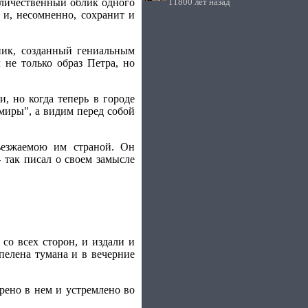
еличественный облик одного
11800 лет назад
 и, несомненно, сохранит и
дник, созданный гениальным
не только образ Петра, но
, но когда теперь в городе
ьмиры", а видим перед собой
ъезжаемою им страной. Он
 так писал о своем замысле
со всех сторон, и издали и
 пелена тумана и в вечерние
орено в нем и устремлено во