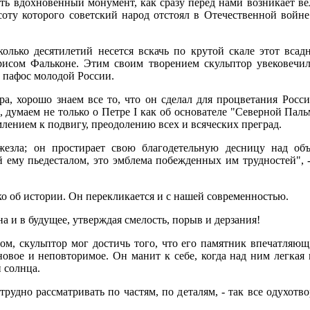
ить вдохновенный монумент, как сразу перед нами возникает в
соту которого советский народ отстоял в Отечественной войне
олько десятилетий несется вскачь по крутой скале этот вса
исом Фальконе. Этим своим творением скульптор увековечил 
и пафос молодой России.
, хорошо знаем все то, что он сделал для процветания России
 думаем не только о Петре I как об основателе "Северной Пал
млением к подвигу, преодолению всех и всяческих преград.
езла; он простирает свою благодетельную десницу над об
 ему пьедесталом, это эмблема побежденных им трудностей", -
о об истории. Он перекликается и с нашей современностью.
а и в будущее, утверждая смелость, порыв и дерзания!
ом, скульптор мог достичь того, что его памятник впечатляющ 
новое и неповторимое. Он манит к себе, когда над ним легкая
 солнца.
рудно рассматривать по частям, по деталям, - так все одухотв