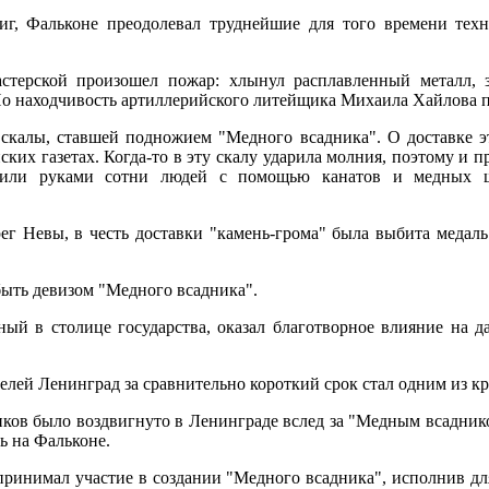
г, Фальконе преодолевал труднейшие для того времени техн
стерской произошел пожар: хлынул расплавленный металл, з
Но находчивость артиллерийского литейщика Михаила Хайлова п
 скалы, ставшей подножием "Медного всадника". О доставке э
ских газетах. Когда-то в эту скалу ударила молния, поэтому и п
атили руками сотни людей с помощью канатов и медных ш
рег Невы, в честь доставки "камень-грома" была выбита медал
быть девизом "Медного всадника".
ый в столице государства, оказал благотворное влияние на д
елей Ленинград за сравнительно короткий срок стал одним из к
ов было воздвигнуто в Ленинграде вслед за "Медным всаднико
ь на Фальконе.
принимал участие в создании "Медного всадника", исполнив дл