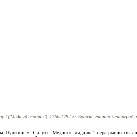
 I ('Медный всадник'). 1766-1782 гг. Бронза, гранит Ленинград
ом Пушкиным. Силуэт "Медного всадника" неразрывно связан