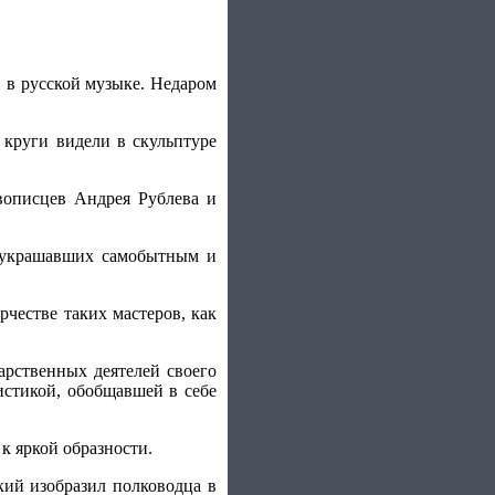
 в русской музыке. Недаром
 круги видели в скульптуре
вописцев Андрея Рублева и
, украшавших самобытным и
рчестве таких мастеров, как
арственных деятелей своего
ристикой, обобщавшей в себе
к яркой образности.
кий изобразил полководца в