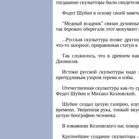
тогдашние скульпторы были свидетеля
Федот Шубин в основу своей замеча
"Медный всадник" связан духовным
так бережно оберегали этот монумент
...Русская скульптура позже друг
что-то зазорное, приравнивая статуи 
Так сложилось, что в древнем на
Дионисия.
Истоки русской скульптуры надо 
причудливым узором терема и избы.
Отечественная скульптура как-то с
Федот Шубин и Михаил Козловский.
Шубин создал целую галерею, изу
времени. Уверенная рука, тонкий вку
целую биографию человека.
В изваяниях Козловского нас покор
Крупнейшее создание скульптора 